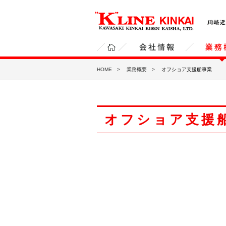
川崎近海汽船 株式会社（“K”LINE KINKAI ）
ホ
会社情報
業務
HOME
業務概要
オフショア支援船事業
ー
ム
オフショア支援