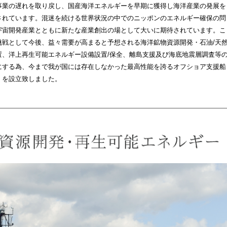
事業の遅れを取り戻し、国産海洋エネルギーを早期に獲得し海洋産業の発展を
されています。混迷を続ける世界状況の中でのニッポンのエネルギー確保の問
宇宙開発産業とともに新たな産業創出の場として大いに期待されています。こ
挑戦として今後、益々需要が高まると予想される海洋鉱物資源開発・石油/天
置、洋上再生可能エネルギー設備設置/保全、離島支援及び海底地震層調査等
にする為、今まで我が国には存在しなかった最高性能を誇るオフショア支援船
」を設立致しました。