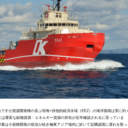
ですが資源開発権の及ぶ領海+排他的経済水域（EEZ）の海洋面積は実に約
には豊富な鉱物資源・エネルギー資源の存在が近年確認されるに至っていま
事業は小規模開発の状況が続き極東アジア域内に於いて近隣諸国に遅れを取っ