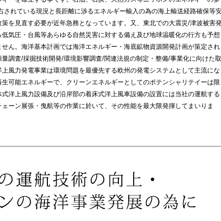
左右されている現況と長距離に渉るエネルギー輸入の為の海上輸送経路確保等
政策を見直す必要が近年急務となっています。又、東北での大震災/津波被害
る低気圧・台風等あらゆる自然災害に対する備え及び地球温暖化の行方も予想
ません。海洋基本計画では海洋エネルギー・海底鉱物資源開発計画が策定され
量調査/採掘技術開発/環境影響調査/関連法規の制定・整備/事業化に向けた
洋上風力発電事業は環境問題を最優先する欧州の発電システムとして主流にな
再生可能エネルギーで、クリーンエネルギーとしてのポテンシャリテイーは限
体式洋上風力設備及び沿岸部の着床式洋上風車設備の設置には当社の運航する
チェーン展張・曳航等の作業に於いて、その性能を最大限発揮してまいりま