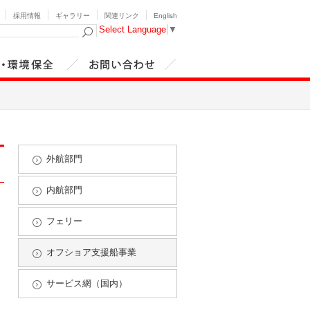
採用情報
ギャラリー
関連リンク
English
Select Language
▼
・環境安全
お問い合わせ
外航部門
内航部門
フェリー
オフショア支援船事業
サービス網（国内）