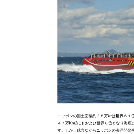
ニッポンの国土面積約３８万㎢は世界６１位
４７万Km2にもおよび世界６位となり海底
す。しかし残念ながらニッポンの海洋開発