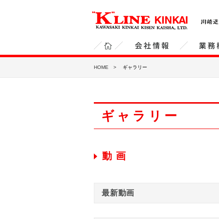
川崎近海汽船 株式会社（“K”LINE KINKAI ）
ホ
会社情報
業務
HOME
ギャラリー
ー
ム
ギャラリー
動 画
最新動画