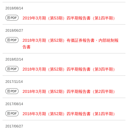
2018/08/14
2019年3月期（第53期）四半期報告書（第1四半期）
2018/06/27
2018年3月期（第52期）有価証券報告書・内部統制報
告書
2018/02/14
2018年3月期（第52期）四半期報告書（第3四半期）
2017/11/14
2018年3月期（第52期）四半期報告書（第2四半期）
2017/08/14
2018年3月期（第52期）四半期報告書（第1四半期）
2017/06/27