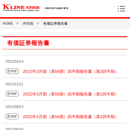
menu
川崎近海汽船 株式会社（“K”LINE KINKAI ）
HOME
IR情報
有価証券報告書
有価証券報告書
2022/02/14
2022年3月期（第56期）四半期報告書（第3四半期）
2021/11/12
2022年3月期（第56期）四半期報告書（第2四半期）
2021/08/13
2022年3月期（第56期）四半期報告書（第1四半期）
2021/06/24