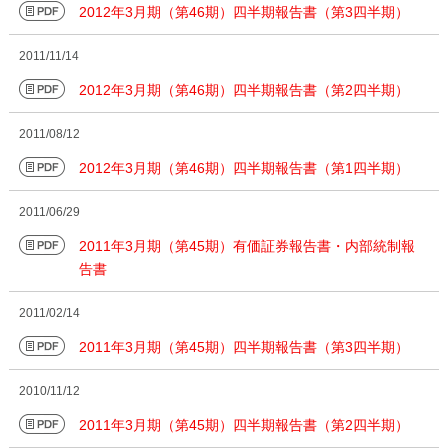
2012年3月期（第46期）四半期報告書（第3四半期）
2011/11/14
2012年3月期（第46期）四半期報告書（第2四半期）
2011/08/12
2012年3月期（第46期）四半期報告書（第1四半期）
2011/06/29
2011年3月期（第45期）有価証券報告書・内部統制報
告書
2011/02/14
2011年3月期（第45期）四半期報告書（第3四半期）
2010/11/12
2011年3月期（第45期）四半期報告書（第2四半期）