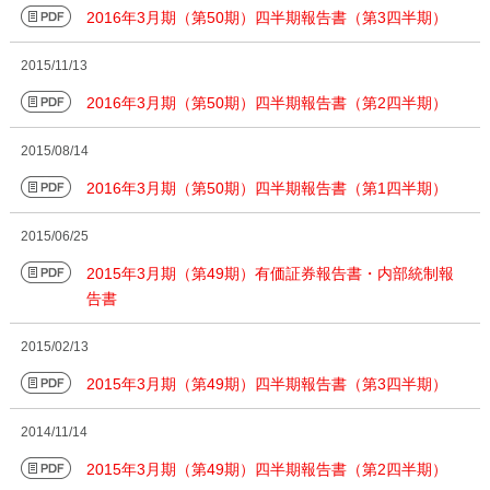
2016年3月期（第50期）四半期報告書（第3四半期）
2015/11/13
2016年3月期（第50期）四半期報告書（第2四半期）
2015/08/14
2016年3月期（第50期）四半期報告書（第1四半期）
2015/06/25
2015年3月期（第49期）有価証券報告書・内部統制報
告書
2015/02/13
2015年3月期（第49期）四半期報告書（第3四半期）
2014/11/14
2015年3月期（第49期）四半期報告書（第2四半期）