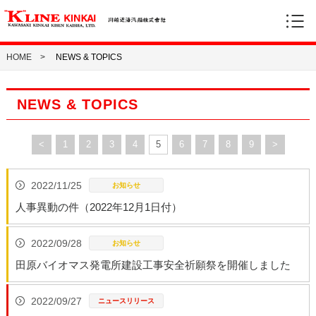
menu
川崎近海汽船 株式会社（“K”LINE KINKAI ）
HOME
NEWS & TOPICS
NEWS & TOPICS
<
1
2
3
4
5
6
7
8
9
>
2022/11/25
人事異動の件（2022年12月1日付）
2022/09/28
田原バイオマス発電所建設工事安全祈願祭を開催しました
2022/09/27