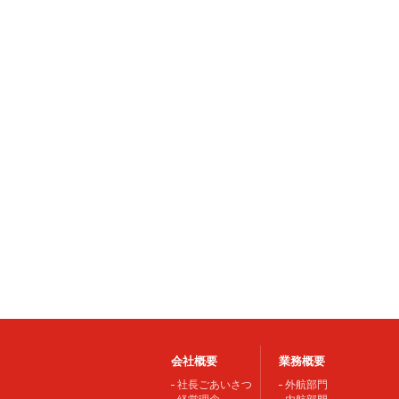
会社概要
業務概要
社長ごあいさつ
外航部門