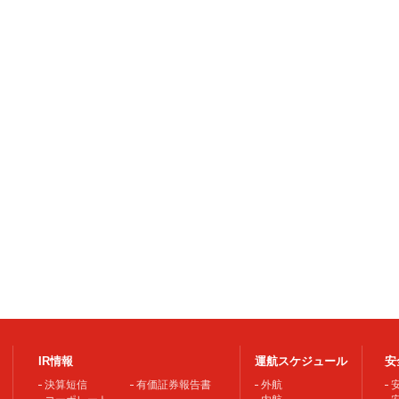
IR情報
運航スケジュール
安
決算短信
有価証券報告書
外航